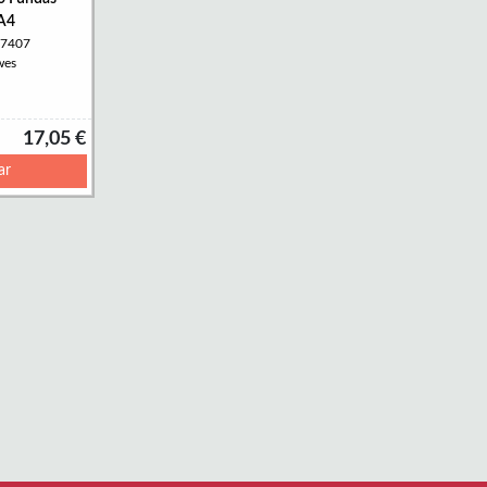
 A4
07407
wes
17,05 €
ar