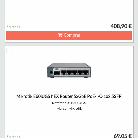
408,90 €
En stock
Comprar
Mikrotik E60iUGS hEX Router 5xGbE PoE-I-O 1x2.5SFP
Referencia: E60iUGS
Marca: Mikrotik
69,05 €
En stock