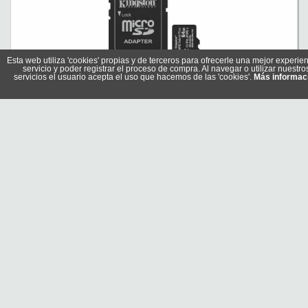
Esta web utiliza 'cookies' propias y de terceros para ofrecerle una mejor experien
servicio y poder registrar el proceso de compra. Al navegar o utilizar nuestro
servicios el usuario acepta el uso que hacemos de las 'cookies'.
Más informac
Kingston SDCS3-64GB microSDXC Gen3 100MB-s A1
Referencia: SDCS3/64GB
Marca: Kingston
17,80 €
Sin stock
Comprar